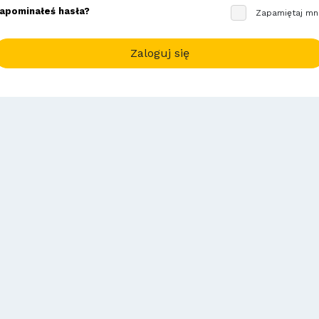
apominałeś hasła?
Zapamiętaj mn
Zaloguj się